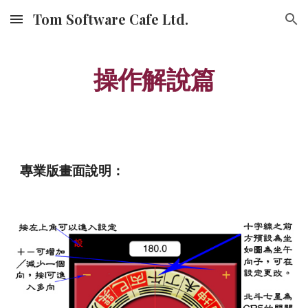
Tom Software Cafe Ltd.
Skip to main content
Skip to navigation
操作解說篇
專業版畫面說明：