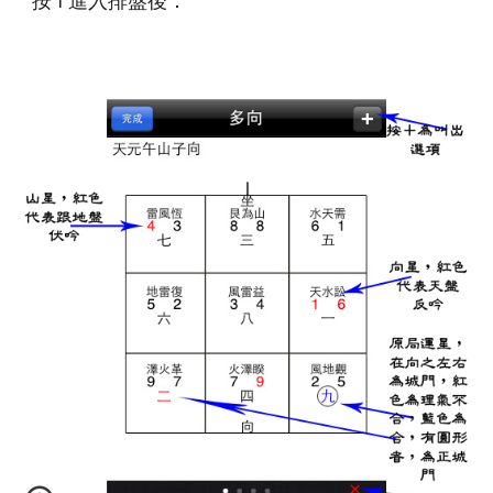
按 i 進入排盤後：