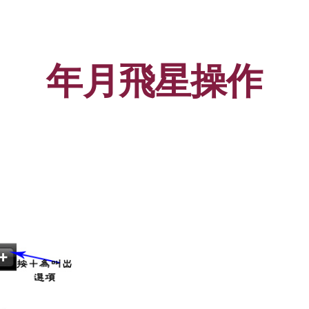
ip to main content
Skip to navigat
年月飛星操作