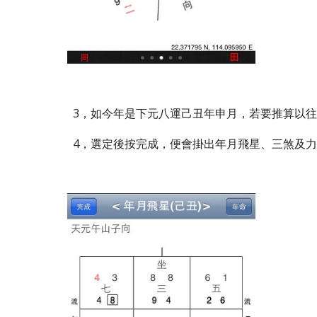
3，如今年是下元八運己丑年申月，若要推算以
4，選定後按完成，便會掛出年月飛星、三煞及