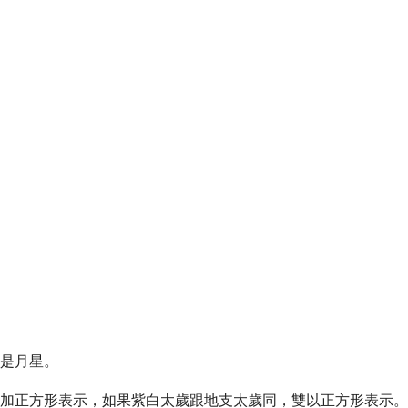
的是月星。
星加正方形表示，如果紫白太歲跟地支太歲同，雙以正方形表示